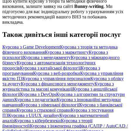
Щоб купити курсову з теорії та методики фізичного
виховання, залиште заявку на сайті
Bunny-writing
. Ми
підготуємо для вас індивідуальну роботу з урахуванням усіх
методичних рекомендацій вашого ВНЗ та побажань
викладача.
Також дивіться інші категорії послуг
Курсова з Game Development
Курсова з теорія та методика
фізичного виховання
Курсова з маркетингу
Курсова з
психології
Курсова з менеджменту
Курсова з міжнародного
бізнесу
Курсова з автоматизація технологічних
процесів
Курсова з китайської філології
Курсова з
програмування
Курсова з веб-розробки
Курсова з управління
якістю ПЗ
Курсова з управління персоналом
Курсова з обліку
та аудиту
Курсова з фінансового менеджменту
Курсова з
журналістика та масові комунікації
Курсова з аншлійської
філології
Курсова з DevOps
Курсова з алгоритми та структури
даних
Курсова з педагогіки
Курсова з інноваційні методики
навчання
Курсова з німецької філології
Курсова з банківської
справи
Курсова з страхової справи
Курсова з тестування
ПЗ
Курсова з UI/UX дизайну
Курсова з математичний
аналіз
Курсова з кібербезпеки
Курсова з теорії
ймовірностей
Курсова з інженерна графіка (САПР / AutoCAD /