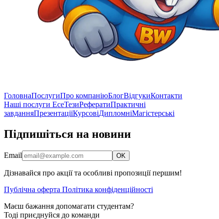
Головна
Послуги
Про компанію
Блог
Відгуки
Контакти
Наші послуги
Есе
Тези
Реферати
Практичні
завдання
Презентації
Курсові
Дипломні
Магістерські
Підпишіться на новини
Email
OK
Дізнавайся про акції та особливі пропозиції першим!
Публічна оферта
Політика конфіденційності
Маєш бажання допомагати студентам?
Тоді приєднуйся до команди