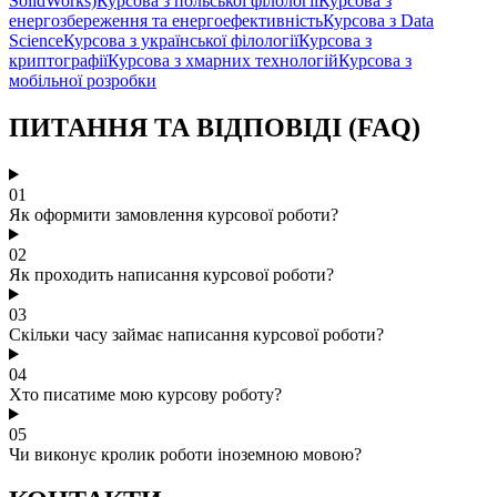
SolidWorks)
Курсова з польської філології
Курсова з
енергозбереження та енергоефективність
Курсова з Data
Science
Курсова з української філології
Курсова з
криптографії
Курсова з хмарних технологій
Курсова з
мобільної розробки
ПИТАННЯ ТА ВІДПОВІДІ (FAQ)
01
Як оформити замовлення курсової роботи?
02
Як проходить написання курсової роботи?
03
Скільки часу займає написання курсової роботи?
04
Хто писатиме мою курсову роботу?
05
Чи виконує кролик роботи іноземною мовою?