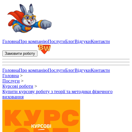
Купити курсову роботу з теорії та методики фізичного вихованн
Головна
Про компанію
Послуги
Блог
Відгуки
Контакти
Замовити роботу
Головна
Про компанію
Послуги
Блог
Відгуки
Контакти
Головна
>
Послуги
>
Курсові роботи
>
Купити курсову роботу з теорії та методики фізичного
виховання