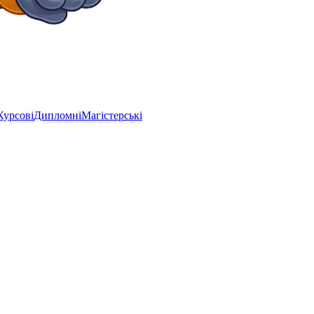
Курсові
Дипломні
Магістерські