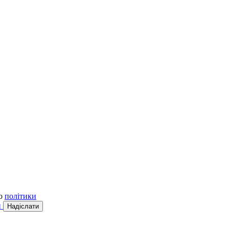
до
політики
и
Надіслати