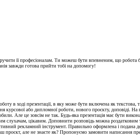
 доручити її професіоналам. Ти можеш бути впевненим, що робота 
нія завжди готова прийти тобі на допомогу!
боту в ході презентації, в яку може бути включена як текстова, т
 курсової або дипломної роботи, нового проєкту, доповіді. На 
обили. Але це зовсім не так. Будь-яка презентація має бути викон
шим слухачам, цікавим. Доповнити розповідь можна роздатковим 
ективний рекламний інструмент. Правильно оформлена і подана д
ш проєкт, але не знаєте як? Пропонуємо замовити написання презе