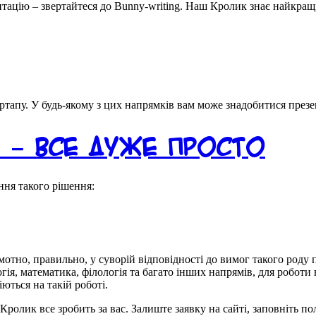
ацію – звертайтеся до Bunny-writing. Наш Кролик знає найкращих
тапу. У будь-якому з цих напрямків вам може знадобитися презен
 – все дуже просто
ння такого рішення:
амотно, правильно, у суворій відповідності до вимог такого роду 
логія, математика, філологія та багато інших напрямів, для робот
ються на такій роботі.
Кролик все зробить за вас. Залиште заявку на сайті, заповніть 