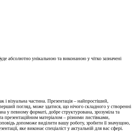
буде абсолютно унікальною та виконаною у чітко зазначені
ак і візуальна частина. Презентація – найпростіший,
перший погляд, може здатися, що нічого складного у створенні
ана у певному форматі, добре структурована, зрозуміла та
та презентаційним матеріалом – різними листівками,
оповідь допоможе виділити вашу роботу, зробити її значущою,
нтації, яке виконає спеціаліст у актуальній для вас сфері.