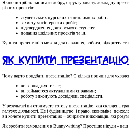
Якщо потрібно написати добру, структуровану, докладну презент
різних проєктів:
студентських курсових та дипломних робіт;
захисту магістерських робіт;
підтвердження докторського ступеня;
подання шкільних проєктів та ін.
Купити презентацію можна для навчання, роботи, відкриття стар
Як купити презентацію
Чому варто придбати презентацію? Є кілька причин для ухвале
ви заощаджуєте час;
ви займаєтеся актуальними справами;
роботу виконують досвідчені спеціалісти.
У результаті ви отримуєте готову презентацію, яка складена гр
галузях діяльності. Це і будівництво, і право, економіка, психо
ви хочете купити презентацію – обирайте виконавців, які розумі
Як зробити замовлення в Bunny-writing? Простіше нікуди - наш 