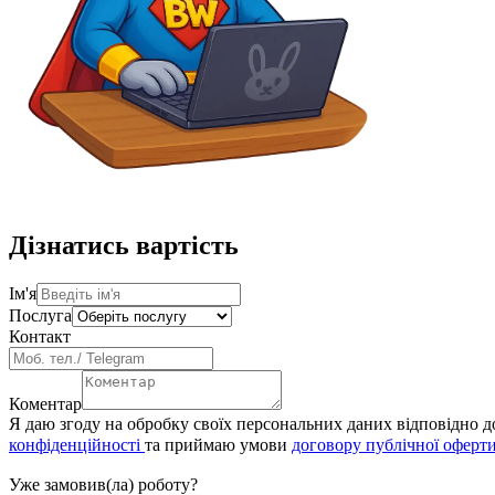
Дізнатись вартість
Ім'я
Послуга
Контакт
Коментар
Я даю згоду на обробку своїх персональних даних відповідно 
конфіденційності
та приймаю умови
договору публічної оферт
Уже замовив(ла) роботу?