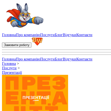
Замовити презентацію - купити написання презентації ➽ bunny-
Головна
Про компанію
Послуги
Блог
Відгуки
Контакти
Замовити роботу
Головна
Про компанію
Послуги
Блог
Відгуки
Контакти
Головна
>
Послуги
>
Презентації