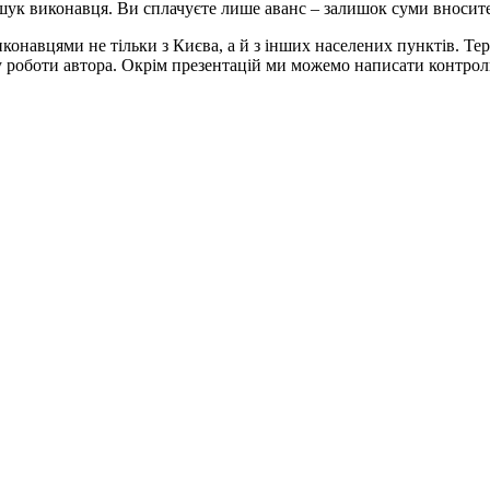
шук виконавця. Ви сплачуєте лише аванс – залишок суми вносите
онавцями не тільки з Києва, а й з інших населених пунктів. Те
тку роботи автора. Окрім презентацій ми можемо написати контрольн