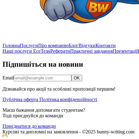
Головна
Послуги
Про компанію
Блог
Відгуки
Контакти
Наші послуги
Есе
Тези
Реферати
Практичні завдання
Презентації
Підпишіться на новини
Email
OK
Дізнавайся про акції та особливі пропозиції першим!
Публічна оферта
Політика конфіденційності
Маєш бажання допомагати студентам?
Тоді приєднуйся до команди
Приєднатися до команди
Курсові та дипломні на замовлення - ©2025 bunny-writing.com