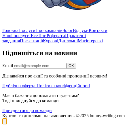
Головна
Послуги
Про компанію
Блог
Відгуки
Контакти
Наші послуги
Есе
Тези
Реферати
Практичні
завдання
Презентації
Курсові
Дипломні
Магістерські
Підпишіться на новини
Email
OK
Дізнавайся про акції та особливі пропозиції першим!
Публічна оферта
Політика конфіденційності
Маєш бажання допомагати студентам?
Тоді приєднуйся до команди
Приєднатися до команди
Курсові та дипломні на замовлення - ©2025 bunny-writing.com