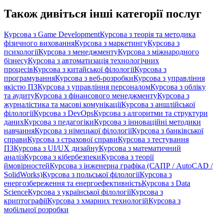
Також дивіться інші категорії послуг
Курсова з Game Development
Курсова з теорія та методика
фізичного виховання
Курсова з маркетингу
Курсова з
психології
Курсова з менеджменту
Курсова з міжнародного
бізнесу
Курсова з автоматизація технологічних
процесів
Курсова з китайської філології
Курсова з
програмування
Курсова з веб-розробки
Курсова з управління
якістю ПЗ
Курсова з управління персоналом
Курсова з обліку
та аудиту
Курсова з фінансового менеджменту
Курсова з
журналістика та масові комунікації
Курсова з аншлійської
філології
Курсова з DevOps
Курсова з алгоритми та структури
даних
Курсова з педагогіки
Курсова з інноваційні методики
навчання
Курсова з німецької філології
Курсова з банківської
справи
Курсова з страхової справи
Курсова з тестування
ПЗ
Курсова з UI/UX дизайну
Курсова з математичний
аналіз
Курсова з кібербезпеки
Курсова з теорії
ймовірностей
Курсова з інженерна графіка (САПР / AutoCAD /
SolidWorks)
Курсова з польської філології
Курсова з
енергозбереження та енергоефективність
Курсова з Data
Science
Курсова з української філології
Курсова з
криптографії
Курсова з хмарних технологій
Курсова з
мобільної розробки