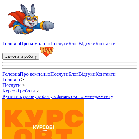
Купити курсову роботу з фінансового менеджменту - написання
Головна
Про компанію
Послуги
Блог
Відгуки
Контакти
Замовити роботу
Головна
Про компанію
Послуги
Блог
Відгуки
Контакти
Головна
>
Послуги
>
Курсові роботи
>
Купити курсову роботу з фінансового менеджменту