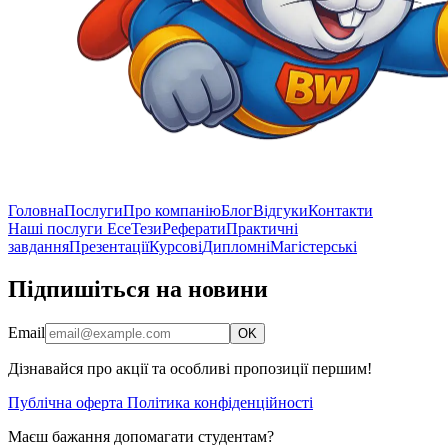
Головна
Послуги
Про компанію
Блог
Відгуки
Контакти
Наші послуги
Есе
Тези
Реферати
Практичні
завдання
Презентації
Курсові
Дипломні
Магістерські
Підпишіться на новини
Email
OK
Дізнавайся про акції та особливі пропозиції першим!
Публічна оферта
Політика конфіденційності
Маєш бажання допомагати студентам?