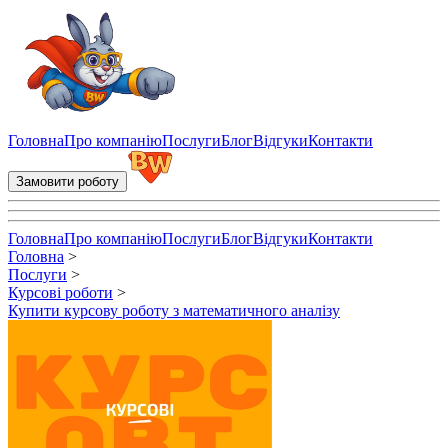
Купити курсову роботу з математичного аналізу - написання ку
Головна
Про компанію
Послуги
Блог
Відгуки
Контакти
Замовити роботу
Головна
Про компанію
Послуги
Блог
Відгуки
Контакти
Головна
>
Послуги
>
Курсові роботи
>
Купити курсову роботу з математичного аналізу