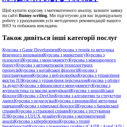
Щоб купити курсову з математичного аналізу, залиште заявку
на сайті
Bunny-writing
. Ми підготуємо для вас індивідуальну
роботу з урахуванням усіх методичних рекомендацій вашого
ВНЗ та побажань викладача.
Також дивіться інші категорії послуг
Курсова з Game Development
Курсова з теорія та методика
фізичного виховання
Курсова з маркетингу
Курсова з
психології
Курсова з менеджменту
Курсова з міжнародного
бізнесу
Курсова з автоматизація технологічних
процесів
Курсова з китайської філології
Курсова з
програмування
Курсова з веб-розробки
Курсова з управління
якістю ПЗ
Курсова з управління персоналом
Курсова з обліку
та аудиту
Курсова з фінансового менеджменту
Курсова з
журналістика та масові комунікації
Курсова з аншлійської
філології
Курсова з DevOps
Курсова з алгоритми та структури
даних
Курсова з педагогіки
Курсова з інноваційні методики
навчання
Курсова з німецької філології
Курсова з банківської
справи
Курсова з страхової справи
Курсова з тестування
ПЗ
Курсова з UI/UX дизайну
Курсова з математичний
аналіз
Курсова з кібербезпеки
Курсова з теорії
ймовірностей
Курсова з інженерна графіка (САПР / AutoCAD /