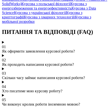
SolidWorks)
Курсова з польської філології
Курсова з
енергозбереження та енергоефективність
Курсова з Data
Science
Курсова з української філології
Курсова з
криптографії
Курсова з хмарних технологій
Курсова з
мобільної розробки
ПИТАННЯ ТА ВІДПОВІДІ (FAQ)
01
Як оформити замовлення курсової роботи?
02
Як проходить написання курсової роботи?
03
Скільки часу займає написання курсової роботи?
04
Хто писатиме мою курсову роботу?
05
Чи виконує кролик роботи іноземною мовою?