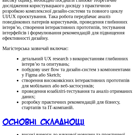
високу оцінку, необхідно поєднати глибоке теоретичне
дослідження користувацького досвіду з практичною
розробкою комплексної дизайн-системи та повного циклу
UI/UX проєктування. Така робота передбачає аналіз
поведінкових патернів користувачів, проведення глибинних
інтерв’ю, створення інтерактивних прототипів, тестування
інтерфейсів і формулювання рекомендацій для підвищення
ефективності дизайну.
Магістерська зазвичай включає:
детальний UX research з використанням глибинних
інтерв’ю та опитувань;
побудову user flow та дизайн-систем з компонентами
у Figma або Sketch;
створення високоякісних інтерактивних прототипів
для мобільних або веб-застосунків;
проведення юзабіліті-тестування та аналіз отриманих
даних;
розробку практичних рекомендацій для бізнесу,
стартапів та ІТ-компаній.
Основні складнощі
високі вимоги до наукової новизни та практичної