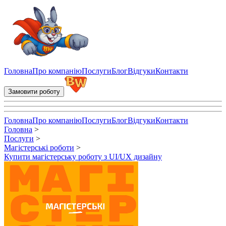
Купити магістерську роботу з UI/UX дизайну - написання магіс
Головна
Про компанію
Послуги
Блог
Відгуки
Контакти
Замовити роботу
Головна
Про компанію
Послуги
Блог
Відгуки
Контакти
Головна
>
Послуги
>
Магістерські роботи
>
Купити магістерську роботу з UI/UX дизайну