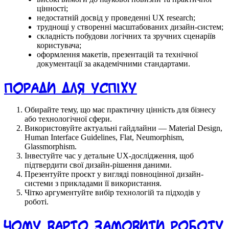
цінності;
недостатній досвід у проведенні UX research;
труднощі у створенні масштабованих дизайн-систем;
складність побудови логічних та зручних сценаріїв
користувача;
оформлення макетів, презентацій та технічної
документації за академічними стандартами.
Поради для успіху
Обирайте тему, що має практичну цінність для бізнесу
або технологічної сфери.
Використовуйте актуальні гайдлайни — Material Design,
Human Interface Guidelines, Flat, Neumorphism,
Glassmorphism.
Інвестуйте час у детальне UX-дослідження, щоб
підтвердити свої дизайн-рішення даними.
Презентуйте проєкт у вигляді повноцінної дизайн-
системи з прикладами її використання.
Чітко аргументуйте вибір технологій та підходів у
роботі.
Чому варто замовити роботу