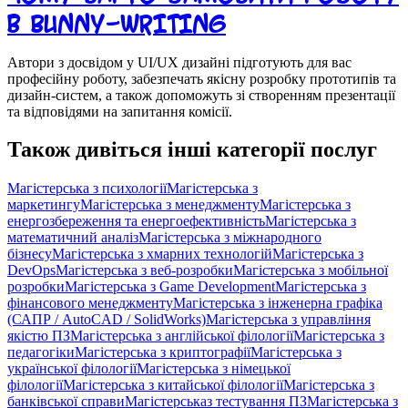
в Bunny-writing
Автори з досвідом у UI/UX дизайні підготують для вас
професійну роботу, забезпечать якісну розробку прототипів та
дизайн-систем, а також допоможуть зі створенням презентації
та відповідями на запитання комісії.
Також дивіться інші категорії послуг
Магістерська з психології
Магістерська з
маркетингу
Магістерська з менеджменту
Магістерська з
енергозбереження та енергоефективність
Магістерська з
математичний аналіз
Магістерська з міжнародного
бізнесу
Магістерська з хмарних технологій
Магістерська з
DevOps
Магістерська з веб-розробки
Магістерська з мобільної
розробки
Магістерська з Game Development
Магістерська з
фінансового менеджменту
Магістерська з інженерна графіка
(САПР / AutoCAD / SolidWorks)
Магістерська з управління
якістю ПЗ
Магістерська з англійської філології
Магістерська з
педагогіки
Магістерська з криптографії
Магістерська з
української філології
Магістерська з німецької
філології
Магістерська з китайської філології
Магістерська з
банківської справи
Магістерськаз тестування ПЗ
Магістерська з