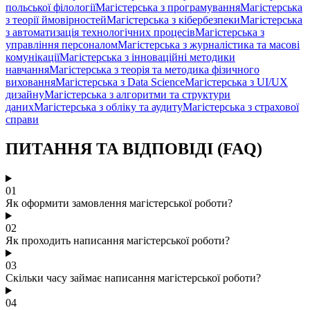
польської філології
Магістерська з програмування
Магістерська
з теорії ймовірностей
Магістерська з кібербезпеки
Магістерська
з автоматизація технологічних процесів
Магістерська з
управління персоналом
Магістерська з журналістика та масові
комунікації
Магістерська з інноваційні методики
навчання
Магістерська з теорія та методика фізичного
виховання
Магістерська з Data Science
Магістерська з UI/UX
дизайну
Магістерська з алгоритми та структури
даних
Магістерська з обліку та аудиту
Магістерська з страхової
справи
ПИТАННЯ ТА ВІДПОВІДІ (FAQ)
01
Як оформити замовлення магістерської роботи?
02
Як проходить написання магістерської роботи?
03
Скільки часу займає написання магістерської роботи?
04