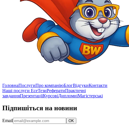
Головна
Послуги
Про компанію
Блог
Відгуки
Контакти
Наші послуги
Есе
Тези
Реферати
Практичні
завдання
Презентації
Курсові
Дипломні
Магістерські
Підпишіться на новини
Email
OK