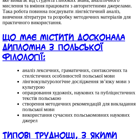
яке вимагає від студента глибоких знань, аналітичного
мислення та вміння працювати з авторитетними джерелами.
Така робота повинна поєднувати лінгвістичний аналіз,
вивчення літератури та розробку методичних матеріалів для
практичного використання.
Що має містити досконала
дипломна з польської
філології:
аналіз лексичних, граматичних, синтаксичних та
стилістичних особливостей польської мови
лінгвокультурологічне дослідження зв’язку мови з
культурою
опрацювання художніх, наукових та публіцистичних
текстів польською
створення методичних рекомендацій для викладання
польської мови
використання сучасних польськомовних наукових
джерел
Типові труднощі, з якими