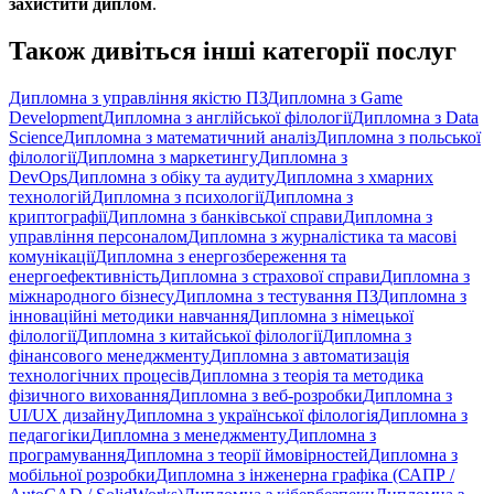
захистити диплом
.
Також дивіться інші категорії послуг
Дипломна з управління якістю ПЗ
Дипломна з Game
Development
Дипломна з англійської філології
Дипломна з Data
Science
Дипломна з математичний аналіз
Дипломна з польської
філології
Дипломна з маркетингу
Дипломна з
DevOps
Дипломна з обіку та аудиту
Дипломна з хмарних
технологій
Дипломна з психології
Дипломна з
криптографії
Дипломна з банківської справи
Дипломна з
управління персоналом
Дипломна з журналістика та масові
комунікації
Дипломна з енергозбереження та
енергоефективність
Дипломна з страхової справи
Дипломна з
міжнародного бізнесу
Дипломна з тестування ПЗ
Дипломна з
інноваційні методики навчання
Дипломна з німецької
філології
Дипломна з китайської філології
Дипломна з
фінансового менеджменту
Дипломна з автоматизація
технологічних процесів
Дипломна з теорія та методика
фізичного виховання
Дипломна з веб-розробки
Дипломна з
UI/UX дизайну
Дипломна з української філологія
Дипломна з
педагогіки
Дипломна з менеджменту
Дипломна з
програмування
Дипломна з теорії ймовірностей
Дипломна з
мобільної розробки
Дипломна з інженерна графіка (САПР /