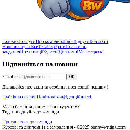
Головна
Послуги
Про компанію
Блог
Відгуки
Контакти
Наші послуги
Есе
Тези
Реферати
Практичні
завдання
Презентації
Курсові
Дипломні
Магістерські
Підпишіться на новини
Email
OK
Дізнавайся про акції та особливі пропозиції першим!
Публічна оферта
Політика конфіденційності
Маєш бажання допомагати студентам?
Тоді приєднуйся до команди
Приєднатися до команди
Курсові та дипломні на замовлення - ©2025 bunny-writing.com