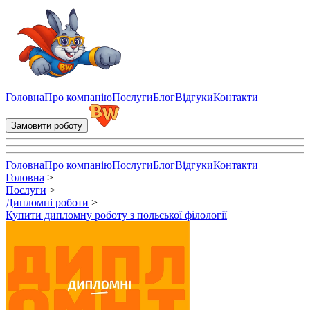
Купити дипломну роботу з польської філології - написання дипл
Головна
Про компанію
Послуги
Блог
Відгуки
Контакти
Замовити роботу
Головна
Про компанію
Послуги
Блог
Відгуки
Контакти
Головна
>
Послуги
>
Дипломні роботи
>
Купити дипломну роботу з польської філології