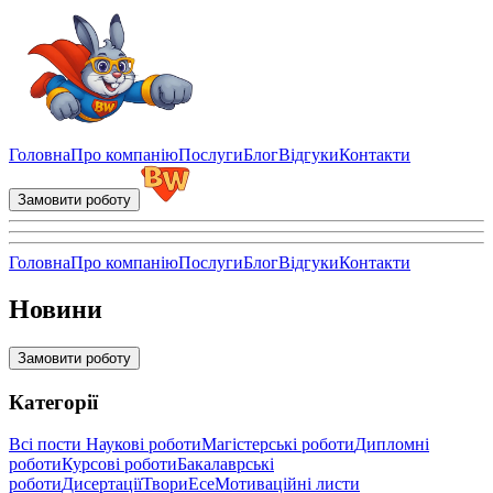
Блог для студентів: як замовити курсову, дипломну, есе – Bunny 
Головна
Про компанію
Послуги
Блог
Відгуки
Контакти
Замовити роботу
Головна
Про компанію
Послуги
Блог
Відгуки
Контакти
Новини
Замовити роботу
Категорії
Всі пости
Наукові роботи
Магістерські роботи
Дипломні
роботи
Курсові роботи
Бакалаврські
роботи
Дисертації
Твори
Есе
Мотиваційні листи