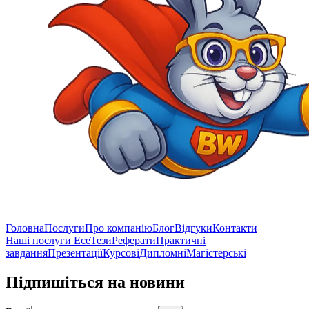
Головна
Послуги
Про компанію
Блог
Відгуки
Контакти
Наші послуги
Есе
Тези
Реферати
Практичні
завдання
Презентації
Курсові
Дипломні
Магістерські
Підпишіться на новини